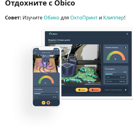
Отдохните с Obico
Совет:
Изучите
Обико
для
ОктоПринт
и
Клиппер
!