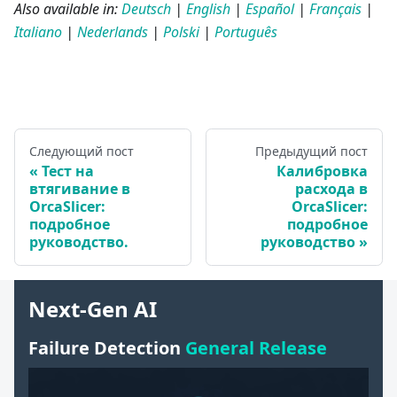
Also available in:
Deutsch
|
English
|
Español
|
Français
|
Italiano
|
Nederlands
|
Polski
|
Português
Следующий пост
Предыдущий пост
Тест на
Калибровка
втягивание в
расхода в
OrcaSlicer:
OrcaSlicer:
подробное
подробное
руководство.
руководство
Next-Gen AI
Failure Detection
General Release