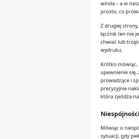
winda – a w nas
prosto, co prow
Z drugiej strony,
łącznik ten nie
chwiać lub trzą
wydruku.
Krótko mówiąc, 
upewnienie się, 
prowadzące i sp
precyzyjnie nak
która zjeżdża na
Niespójnośc
Mówiąc o niespó
sytuacji, gdy pie