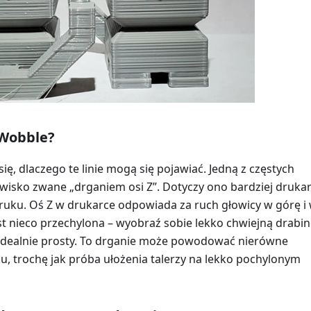
 Wobble?
ię, dlaczego te linie mogą się pojawiać. Jedną z częstych
awisko zwane „drganiem osi Z”. Dotyczy ono bardziej drukar
uku. Oś Z w drukarce odpowiada za ruch głowicy w górę i
 jest nieco przechylona – wyobraź sobie lekko chwiejną drabin
 idealnie prosty. To drganie może powodować nierówne
, trochę jak próba ułożenia talerzy na lekko pochylonym