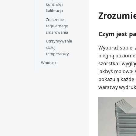
kontrole i
kalibracja
Zrozumie
Znaczenie
regularnego
smarowania
Czym jest p
Utrzymywanie
Wyobraź sobie, 
stałej
temperatury
biegną poziome l
Wniosek
szorstka i wygl
jakbyś malował 
pokazują każde 
warstwy wydruku 