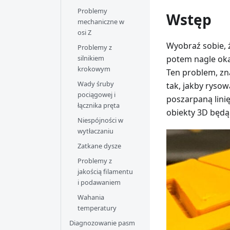
Problemy
Wstęp
mechaniczne w
osi Z
Wyobraź sobie, 
Problemy z
silnikiem
potem nagle okaz
krokowym
Ten problem, zn
Wady śruby
tak, jakby rysowa
pociągowej i
poszarpaną lini
łącznika pręta
obiekty 3D będą
Niespójności w
wytłaczaniu
Zatkane dysze
Problemy z
jakością filamentu
i podawaniem
Wahania
temperatury
Diagnozowanie pasm