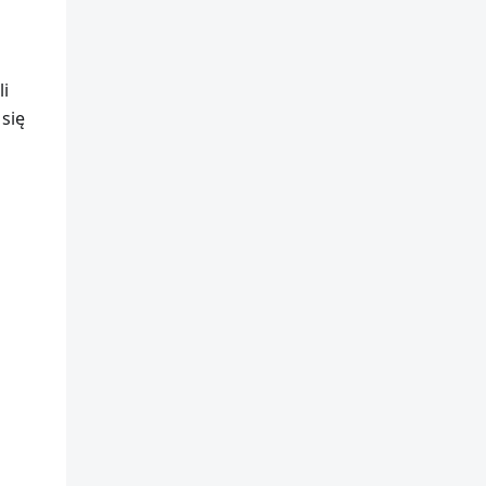
li
się