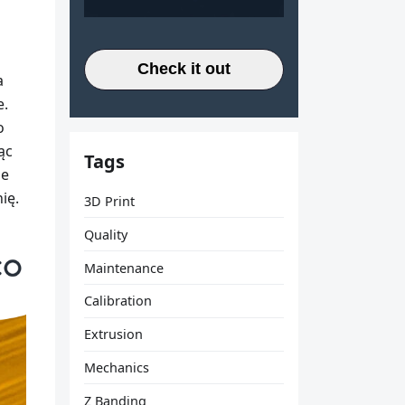
Check it out
a
e.
o
ąc
Tags
ne
ię.
3D Print
Quality
Maintenance
Calibration
Extrusion
Mechanics
Z Banding