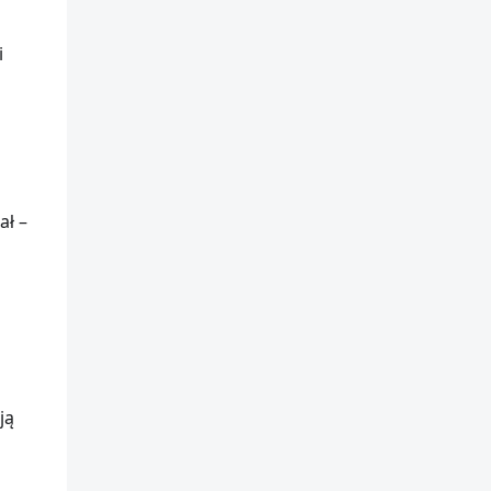
i
ał –
ją