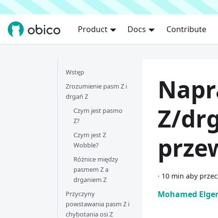
Product
Docs
Contribute
Wstęp
Napr
Zrozumienie pasm Z i
drgań Z
Z/dr
Czym jest pasmo
Z?
Czym jest Z
prze
Wobble?
Różnice między
pasmem Z a
·
10 min aby przec
drganiem Z
Mohamed Elge
Przyczyny
powstawania pasm Z i
chybotania osi Z