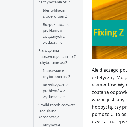
Z i chybotania osi Z
Identyfikacja
źródeł drgań Z
Rozpoznawanie
problemów
związanych z
wytłaczaniem
Rozwiązania
naprawiające pasmo Z
i chybotanie osi Z
Ale dlaczego pow
Naprawianie
chybotania osi Z
estetyczny. Mog
elementów. Wyobr
Rozwiązywanie
problemów z
zostaną odpowie
wytłaczaniem
ważne jest, aby 
Środki zapobiegawcze
hobbystą, czy pr
i regularna
pomoże Ci to osi
konserwacja
uzyskać najleps
Rutynowe