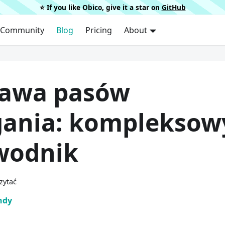
⭐️ If you like Obico, give it a star on
GitHub
Community
Blog
Pricing
About
awa pasów
gania: kompleksow
wodnik
zytać
ndy