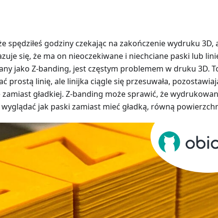
że spędziłeś godziny czekając na zakończenie wydruku 3D, 
uje się, że ma on nieoczekiwane i niechciane paski lub lini
any jako Z-banding, jest częstym problemem w druku 3D. T
ć prostą linię, ale linijka ciągle się przesuwała, pozostawiaj
ę zamiast gładkiej. Z-banding może sprawić, że wydrukowa
 wyglądać jak paski zamiast mieć gładką, równą powierzchn