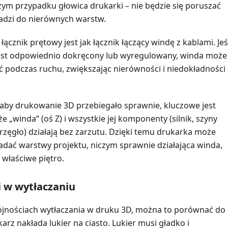
zym przypadku głowica drukarki – nie będzie się poruszać
adzi do nierównych warstw.
 łącznik prętowy jest jak łącznik łączący windę z kablami. Jeś
 jest odpowiednio dokręcony lub wyregulowany, winda może 
ść podczas ruchu, zwiększając nierówności i niedokładności
aby drukowanie 3D przebiegało sprawnie, kluczowe jest
że „winda” (oś Z) i wszystkie jej komponenty (silnik, szyny
rzęgło) działają bez zarzutu. Dzięki temu drukarka może
ładać warstwy projektu, niczym sprawnie działająca winda,
 właściwe piętro.
i w wytłaczaniu
jnościach wytłaczania w druku 3D, można to porównać do
karz nakłada lukier na ciasto. Lukier musi gładko i