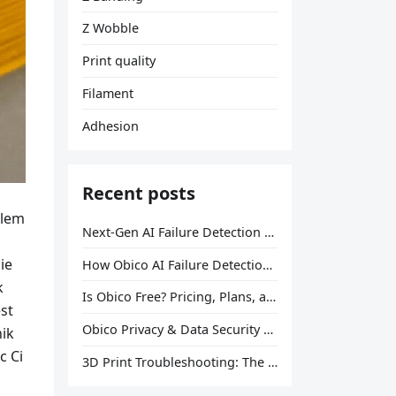
Z Wobble
Print quality
Filament
Adhesion
Recent posts
blem
Next-Gen AI Failure Detection Is Here: General Release
ie
How Obico AI Failure Detection Works
k
Is Obico Free? Pricing, Plans, and What You Actually Get
est
Obico Privacy & Data Security Explained
nik
c Ci
3D Print Troubleshooting: The Ultimate Guide to Fix Every Common Problem [2026]