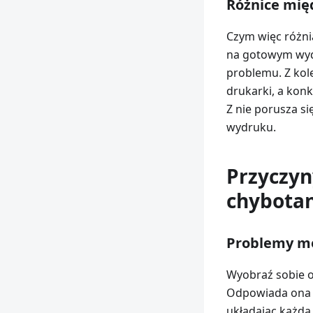
Różnice mię
Czym więc różni
na gotowym wydr
problemu. Z kol
drukarki, a konk
Z nie porusza s
wydruku.
Przyczyn
chybotan
Problemy me
Wyobraź sobie o
Odpowiada ona z
układając każdą w