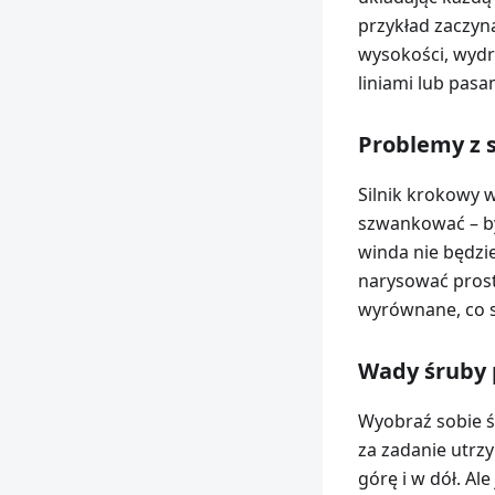
przykład zaczyn
wysokości, wydr
liniami lub pasa
Problemy z 
Silnik krokowy w 
szwankować – być
winda nie będzie
narysować prostą
wyrównane, co 
Wady śruby p
Wyobraź sobie ś
za zadanie utrz
górę i w dół. Al