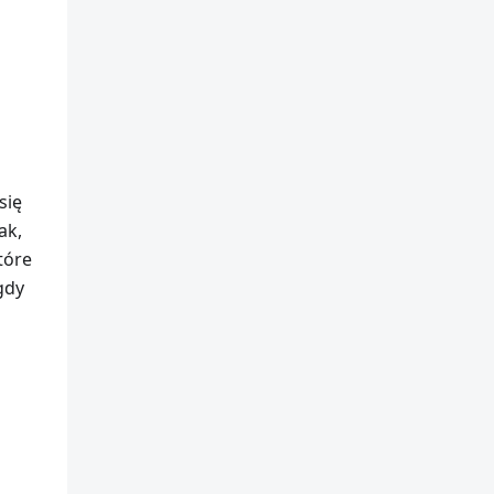
się
ak,
tóre
gdy