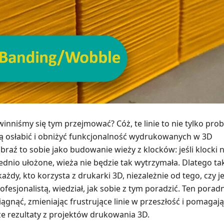
inniśmy się tym przejmować? Cóż, te linie to nie tylko pro
ą osłabić i obniżyć funkcjonalność wydrukowanych w 3D
aź to sobie jako budowanie wieży z klocków: jeśli klocki n
dnio ułożone, wieża nie będzie tak wytrzymała. Dlatego ta
każdy, kto korzysta z drukarki 3D, niezależnie od tego, czy j
ofesjonalistą, wiedział, jak sobie z tym poradzić. Ten porad
ągnąć, zmieniając frustrujące linie w przeszłość i pomagają
ze rezultaty z projektów drukowania 3D.