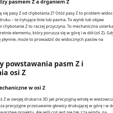
dzy pasmem Z a drganiem Z
ą się pasy Z od chybotania Z? Otóż pasy Z to problem wido
uku – te irytujące linie lub pasma. To wynik lub objaw
ei chybotanie Z to raczej przyczyna. To mechaniczna usterk
retnie elementu, który porusza się w górę i w dół (oś Z). Gd
ię płynnie, może to prowadzić do widocznych pasów na
y powstawania pasm Z i
ia osi Z
chaniczne w osi Z
ś Z w swojej drukarce 3D jak precyzyjną windę w wieżowcu
a precyzyjne przesuwanie głowicy drukującej w górę i w dó
arstwę projektu. Ale jeśli coś jest nie tak z tą windą, na