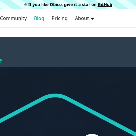
⭐️ If you like Obico, give it a star on
GitHub
Community
Blog
Pricing
About
e