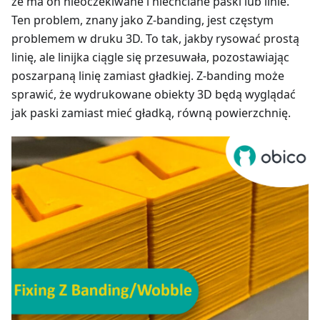
że ma on nieoczekiwane i niechciane paski lub linie.
Ten problem, znany jako Z-banding, jest częstym
problemem w druku 3D. To tak, jakby rysować prostą
linię, ale linijka ciągle się przesuwała, pozostawiając
poszarpaną linię zamiast gładkiej. Z-banding może
sprawić, że wydrukowane obiekty 3D będą wyglądać
jak paski zamiast mieć gładką, równą powierzchnię.