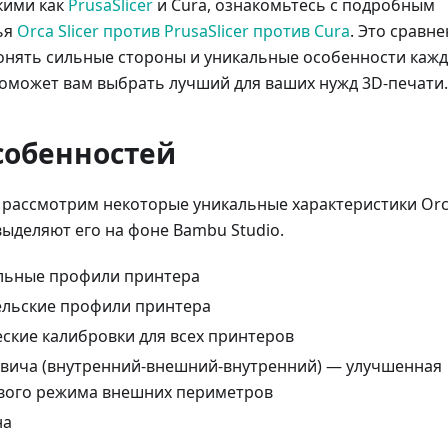
кими как
PrusaSlicer
и Cura, ознакомьтесь с подробным
ья
Orca Slicer против PrusaSlicer против Cura
. Это сравн
онять сильные стороны и уникальные особенности каж
поможет вам выбрать лучший для ваших нужд 3D-печати.
собенностей
 рассмотрим некоторые уникальные характеристики Or
 выделяют его на фоне Bambu Studio.
льные профили принтера
льские профили принтера
ские калибровки для всех принтеров
вича (внутренний-внешний-внутренний) — улучшенная
вого режима внешних периметров
на