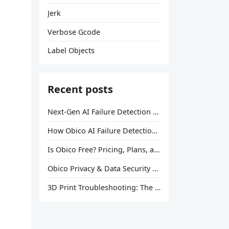
Jerk
Verbose Gcode
Label Objects
Recent posts
Next-Gen AI Failure Detection Is Here: General Release
How Obico AI Failure Detection Works
Is Obico Free? Pricing, Plans, and What You Actually Get
Obico Privacy & Data Security Explained
3D Print Troubleshooting: The Ultimate Guide to Fix Every Common Problem [2026]