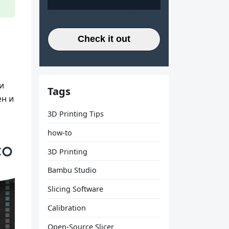
Check it out
и
Tags
ен и
3D Printing Tips
how-to
3D Printing
Bambu Studio
Slicing Software
Calibration
Open-Source Slicer