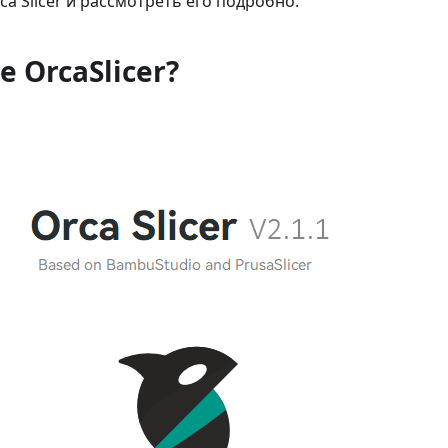
ca Slicer и рассмотреть его подробно.
е OrcaSlicer?