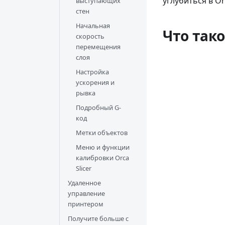
углубиться в Or
выступающих
стен
Начальная
Что тако
скорость
перемещения
слоя
Настройка
ускорения и
рывка
Подробный G-
код
Метки объектов
Меню и функции
калибровки Orca
Slicer
Удаленное
управление
принтером
Получите больше с