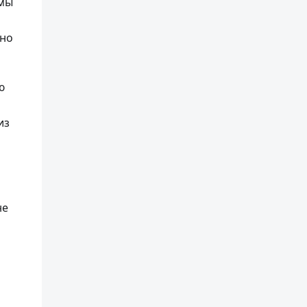
ммы
жно
ю
из
не