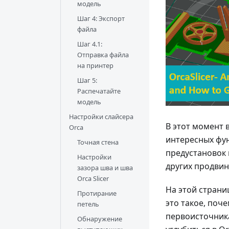
модель
Шаг 4: Экспорт
файла
Шаг 4.1:
Отправка файла
на принтер
Шаг 5:
Распечатайте
модель
Настройки слайсера
В этот момент в
Orca
интересных фун
Точная стена
предустановок 
Настройки
других продвин
зазора шва и шва
Orca Slicer
На этой страниц
Протирание
это такое, поч
петель
первоисточника
Обнаружение