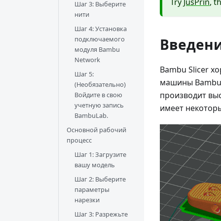
Try
JusPrin
, t
Шаг 3: Выберите
нити
Шаг 4: Установка
подключаемого
Введен
модуля Bambu
Network
Bambu Slicer х
Шаг 5:
машины Bambu.
(Необязательно)
производит выс
Войдите в свою
учетную запись
имеет некоторы
BambuLab.
Основной рабочий
процесс
Шаг 1: Загрузите
вашу модель
Шаг 2: Выберите
параметры
нарезки
Шаг 3: Разрежьте