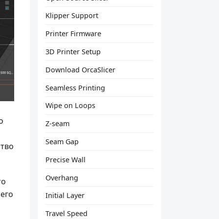
Klipper Support
Printer Firmware
3D Printer Setup
Download OrcaSlicer
Seamless Printing
Wipe on Loops
о
Z-seam
Seam Gap
ство
Precise Wall
Overhang
то
оего
Initial Layer
Travel Speed