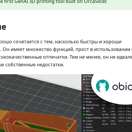
he first GenAI 3D printing tool built on OrcaSlicer.
ие
орошо сочетается с тем, насколько быстры и хороши
 Он имеет множество функций, прост в использовании 
ококачественные отпечатки. Тем не менее, он не идеал
е собственные недостатки.