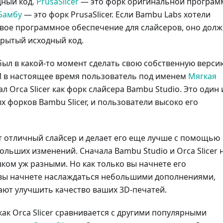
дный код.
PrusaSlicer
— это форк оригинальной програ
Бамбу
— это форк PrusaSlicer. Если Bambu Labs хотели
вое программное обеспечение для слайсеров, оно дол
рытый исходный код.
был в какой-то момент сделать свою собственную верси
И в настоящее время пользователь под именем
Мягкая
л Orca Slicer как форк слайсера Bambu Studio. Это один 
х форков Bambu Slicer, и пользователи высоко его
ет отличный слайсер и делает его еще лучше с помощью
ольших изменений. Сначала Bambu Studio и Orca Slicer 
ком уж разными. Но как только вы начнете его
 вы начнете наслаждаться небольшими дополнениями,
ют улучшить качество ваших 3D-печатей.
как Orca Slicer сравнивается с другими популярными