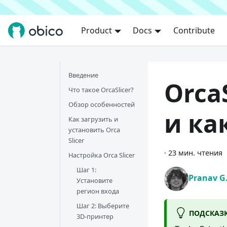
Product
Docs
Contribute
Введение
Orca
Что такое OrcaSlicer?
Обзор особенностей
и ка
Как загрузить и
установить Orca
Slicer
·
23 мин. чтения
Настройка Orca Slicer
Шаг 1:
Pranav G
Установите
регион входа
Шаг 2: Выберите
ПОДСКАЗ
3D-принтер