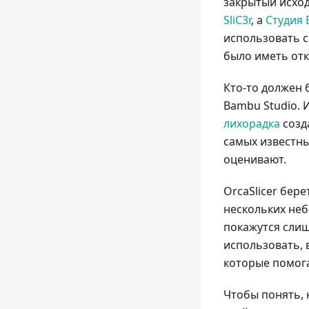
закрытый исхо
SliC3r
, а
Студия 
использовать с
было иметь отк
Кто-то должен 
Bambu Studio. 
лихорадка
созда
самых известны
оценивают.
OrcaSlicer бер
нескольких неб
покажутся слиш
использовать,
которые помога
Чтобы понять, 