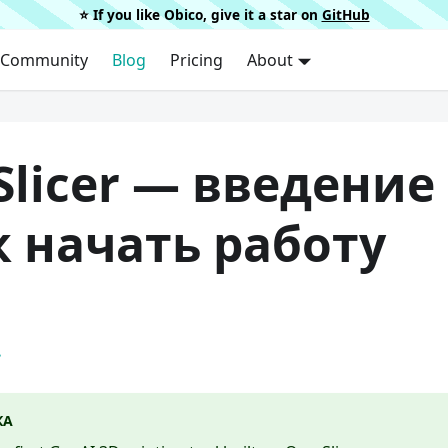
⭐️ If you like Obico, give it a star on
GitHub
Community
Blog
Pricing
About
Slicer — введение
к начать работу
.
КА