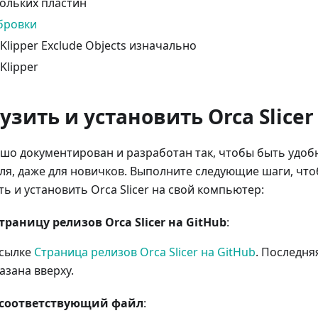
ольких пластин
бровки
Klipper Exclude Objects изначально
Klipper
узить и установить Orca Slicer
рошо документирован и разработан так, чтобы быть удо
ля, даже для новичков. Выполните следующие шаги, чт
ь и установить Orca Slicer на свой компьютер:
траницу релизов Orca Slicer на GitHub
:
ссылке
Страница релизов Orca Slicer на GitHub
. Последня
азана вверху.
 соответствующий файл
: