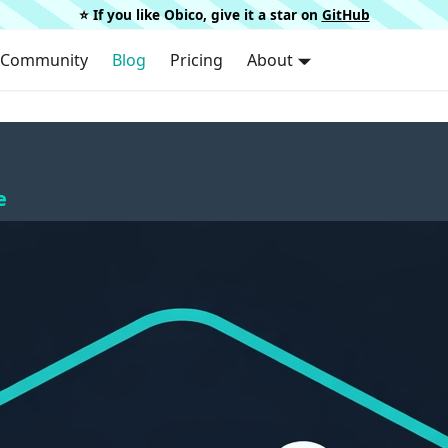
⭐️ If you like Obico, give it a star on
GitHub
Community
Blog
Pricing
About
e