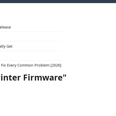
Release
ally Get
to Fix Every Common Problem [2026]
rinter Firmware"