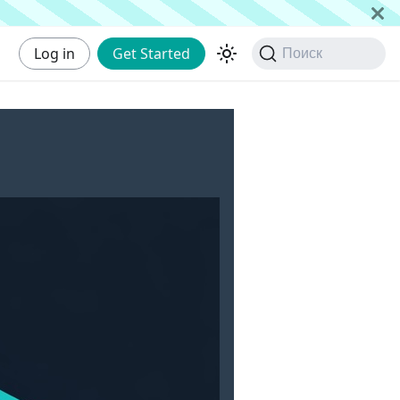
Log in
Get Started
Поиск