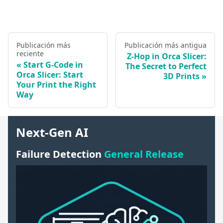
Publicación más
Publicación más antigua
reciente
Z-Hop in Orca Slicer:
Start G-Code in
The Secret to Perfect
Orca Slicer: Start
3D Prints
Your Print the Right
Way
Next-Gen AI
Failure Detection
General Release