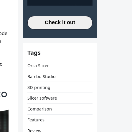
Check it out
pode
s
Tags
 o
Orca Slicer
Bambu Studio
3D printing
Slicer software
Comparison
Features
Review