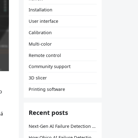
Installation
User interface
Calibration
Multi-color
Remote control
Community support
3D slicer
Printing software
o
Recent posts
rá
Next-Gen AI Failure Detection Is Here: General Release
How Obico AI Failure Detection Works