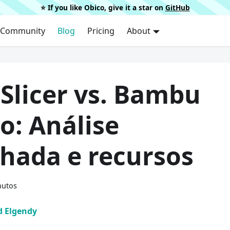
⭐️ If you like Obico, give it a star on
GitHub
Community
Blog
Pricing
About
Slicer vs. Bambu
o: Análise
lhada e recursos
nutos
 Elgendy