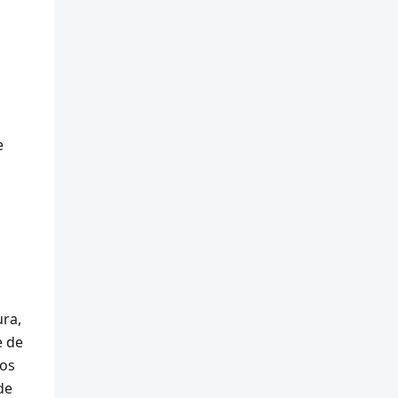
e
ura,
e de
cos
de