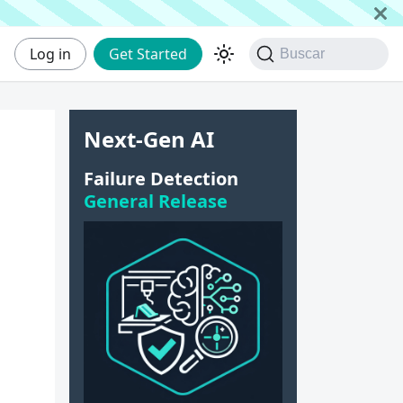
Log in
Get Started
Buscar
Next-Gen AI
Failure Detection
General Release