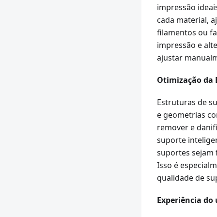
impressão ideai
cada material, 
filamentos ou f
impressão e alt
ajustar manualm
Otimização da 
Estruturas de s
e geometrias co
remover e danif
suporte intelig
suportes sejam 
Isso é especial
qualidade de sup
Experiência do 