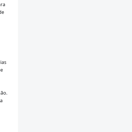
ara
de
ias
de
são.
ta