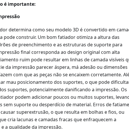
so é importante:
mpressão
iador determina como seu modelo 3D é convertido em cam
a pode construir. Um bom fatiador otimiza a altura das
rões de preenchimento e as estruturas de suporte para
mpressão final corresponda ao design original com alta
tiamento ruim pode resultar em linhas de camada visíveis 
cie da impressão parecer áspera, má adesão ou dimensões
fazem com que as peças não se encaixem corretamente. A
sar mau posicionamento dos suportes, o que pode dificulta
os suportes, potencialmente danificando a impressão. Os
atiador podem adicionar poucos ou muitos suportes, levan
as sem suporte ou desperdício de material. Erros de fatiam
usar superextrusão, o que resulta em bolhas e fios, ou
que cria lacunas e camadas fracas que enfraquecem a
l e a qualidade da impressão.