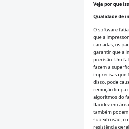
Veja por que is
Qualidade de i
O software fat
que a impressor
camadas, os pad
garantir que a i
precisão. Um fa
fazem a superfí
imprecisas que 
disso, pode cau
remoção limpa d
algoritmos do f
flacidez em áre
também podem ca
subextrusão, o 
resistência gera