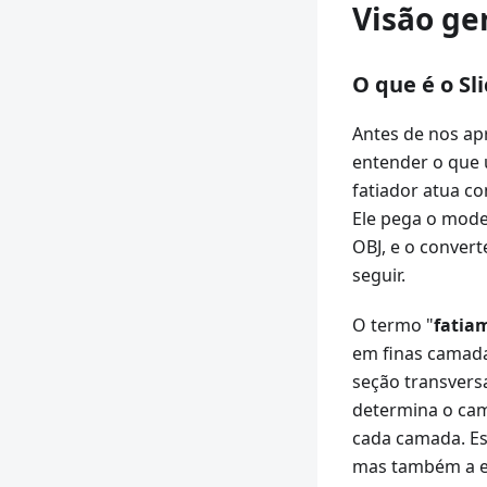
Visão ger
O que é o Sl
Antes de nos ap
entender o que 
fatiador atua co
Ele pega o mod
OBJ, e o conver
seguir.
O termo "
fatia
em finas camad
seção transversa
determina o cam
cada camada. Es
mas também a e