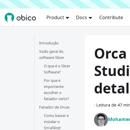
Product
Docs
Contribute
Introdução
Orca 
Visão geral do
software Slicer
Studi
O que é o Slicer
Software?
Por que é
deta
importante
escolher o
fatiador certo?
·
Leitura de 47 mi
Fatiador de Orcas
Como baixar e
Mohamed
instalar o
OrcaSlicer