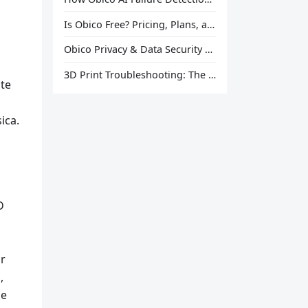
Is Obico Free? Pricing, Plans, and What You Actually Get
Obico Privacy & Data Security Explained
3D Print Troubleshooting: The Ultimate Guide to Fix Every Common Problem [2026]
te
ica.
D
ir
,
de