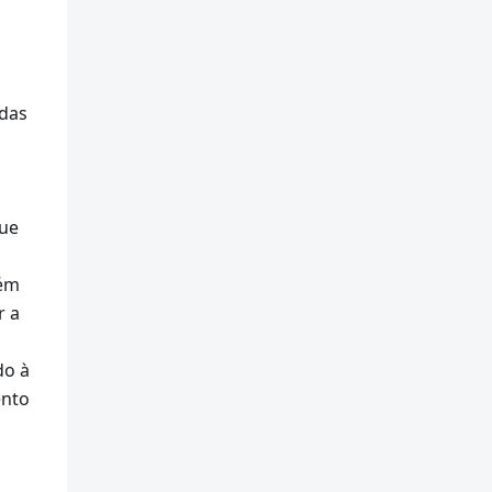
adas
que
lém
r a
do à
ento