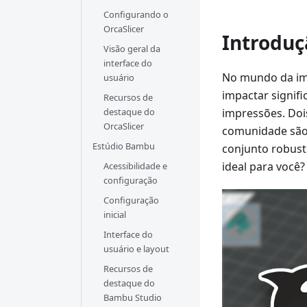
Configurando o
OrcaSlicer
Introduç
Visão geral da
interface do
No mundo da imp
usuário
impactar signifi
Recursos de
destaque do
impressões. Doi
OrcaSlicer
comunidade sã
Estúdio Bambu
conjunto robust
ideal para você?
Acessibilidade e
configuração
Configuração
inicial
Interface do
usuário e layout
Recursos de
destaque do
Bambu Studio