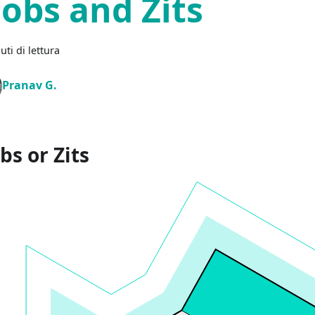
lobs and Zits
uti di lettura
Pranav G.
bs or Zits