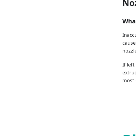
Noz
What
Inaccu
cause
nozzle
If lef
extrud
most 