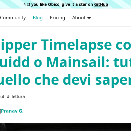
⭐️ If you like Obico, give it a star on
GitHub
Community
Blog
Pricing
About
lipper Timelapse c
luidd o Mainsail: tu
uello che devi sape
uti di lettura
Pranav G.