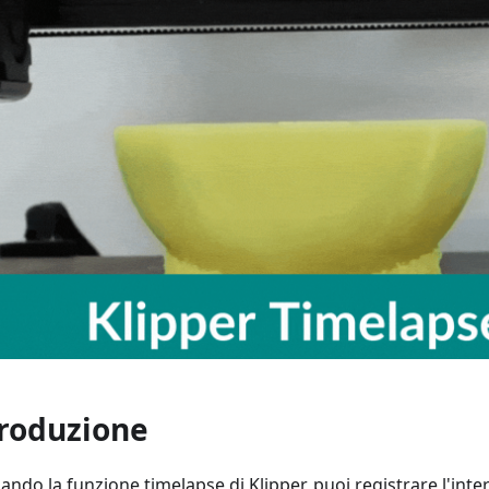
troduzione
zando la funzione timelapse di Klipper, puoi registrare l'int