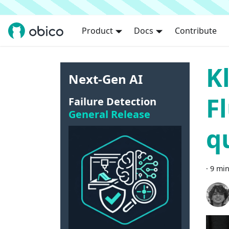
Product
Docs
Contribute
K
Next-Gen AI
F
Failure Detection
General Release
q
·
9 min