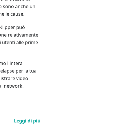
eo sono anche un
ne le cause.
 Klipper può
ione relativamente
 utenti alle prime
o l'intera
elapse per la tua
gistrare video
ial network.
Leggi di più