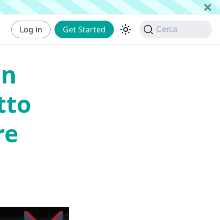
Log in
Get Started
Cerca
on
tto
re