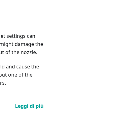
set settings can
It might damage the
t of the nozzle.
end and cause the
but one of the
rs.
Leggi di più