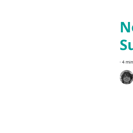
N
S
·
4 min