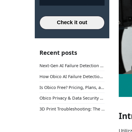
Check it out
Recent posts
Next-Gen AI Failure Detection Is Here: General Release
How Obico AI Failure Detection Works
Is Obico Free? Pricing, Plans, and What You Actually Get
Obico Privacy & Data Security Explained
3D Print Troubleshooting: The Ultimate Guide to Fix Every Common Problem [2026]
In
Utiliz