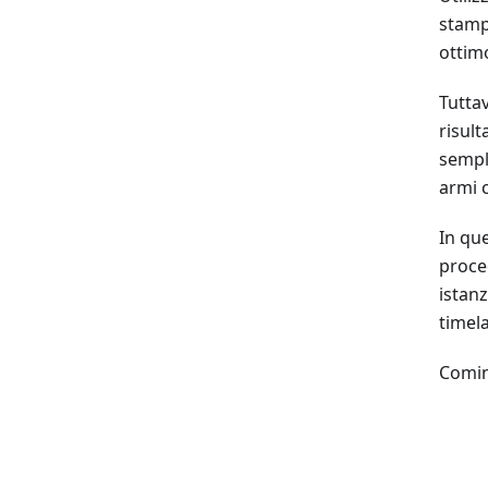
stamp
ottimo
Tuttav
risul
sempli
armi c
In qu
proce
istanz
timela
Comin