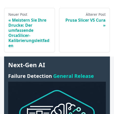
Neuer Post
Älterer Post
Meistern Sie Ihre
Prusa Slicer VS Cura
Drucke: Der
umfassende
OrcaSlicer-
Kalibrierungsleitfad
en
Next-Gen AI
Failure Detection
General Release