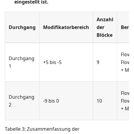
eingestellt ist.
Anzahl
Durchgang
Modifikatorbereich
der
Bere
Blöcke
FlowR
Durchgang
+5 bis -5
9
FlowR
1
+ Mod
FlowR
Durchgang
-9 bis 0
10
FlowR
2
+ Mod
Tabelle 3: Zusammenfassung der