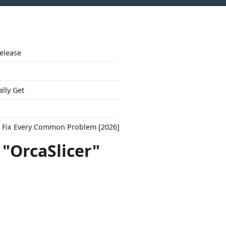
Release
ally Get
to Fix Every Common Problem [2026]
 "OrcaSlicer"