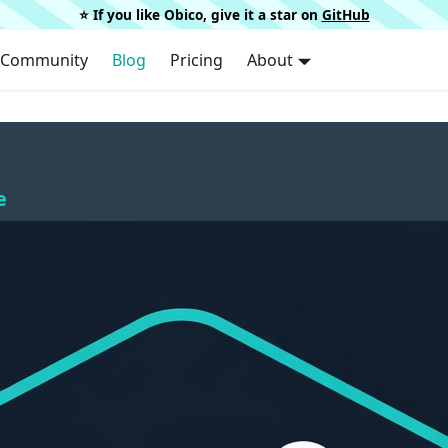
⭐️ If you like Obico, give it a star on
GitHub
Community
Blog
Pricing
About
e