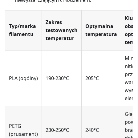
Kluc
Zakres
Typ/marka
Optymalna
obser
testowanych
filamentu
temperatura
opty
temperatur
temp
Mini
nitko
przy
PLA (ogólny)
190-230°C
205°C
warst
wysta
elem
Gład
powie
PETG
230-250°C
240°C
brak 
(prusament)
dobr