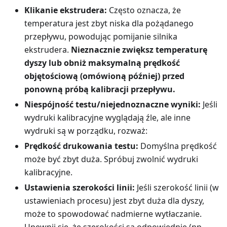
Klikanie ekstrudera:
Często oznacza, że
temperatura jest zbyt niska dla pożądanego
przepływu, powodując pomijanie silnika
ekstrudera.
Nieznacznie zwiększ temperaturę
dyszy lub obniż maksymalną prędkość
objętościową (omówioną później) przed
ponowną próbą kalibracji przepływu.
Niespójność testu/niejednoznaczne wyniki:
Jeśli
wydruki kalibracyjne wyglądają źle, ale inne
wydruki są w porządku, rozważ:
Prędkość drukowania testu:
Domyślna prędkość
może być zbyt duża. Spróbuj zwolnić wydruki
kalibracyjne.
Ustawienia szerokości linii:
Jeśli szerokość linii (w
ustawieniach procesu) jest zbyt duża dla dyszy,
może to spowodować nadmierne wytłaczanie.
Upewnij się, że szerokości są odpowiednie (np.