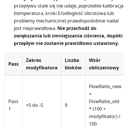
przepływu stale się nie udaje,
poprzednia
kalibracja
(temperatura, kroki E/odległość obrotowa lub
problemy mechaniczne) prawdopodobnie nadal
jest nieprawidłowa.
Nie przechodź do
zwiększania lub zmniejszania ciśnienia, dopóki
przepływ nie zostanie prawidłowo ustawiony.
Zakres
Liczba
Wzór
Pass
modyfikatora
bloków
obliczeniowy
FlowRatio_new
=
Pass
FlowRatio_old
+5 do -5
9
1
* (100 +
modyfikator) /
100