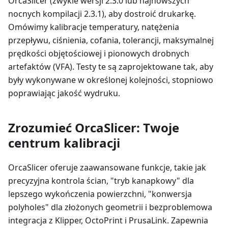
OrcaSlicer (zwykle wersji 2.3.0 lub najnowszych
nocnych kompilacji 2.3.1), aby dostroić drukarkę.
Omówimy kalibracje temperatury, natężenia
przepływu, ciśnienia, cofania, tolerancji, maksymalnej
prędkości objętościowej i pionowych drobnych
artefaktów (VFA). Testy te są zaprojektowane tak, aby
były wykonywane w określonej kolejności, stopniowo
poprawiając jakość wydruku.
Zrozumieć OrcaSlicer: Twoje
centrum kalibracji
OrcaSlicer oferuje zaawansowane funkcje, takie jak
precyzyjna kontrola ścian, "tryb kanapkowy" dla
lepszego wykończenia powierzchni, "konwersja
polyholes" dla złożonych geometrii i bezproblemowa
integracja z Klipper, OctoPrint i PrusaLink. Zapewnia