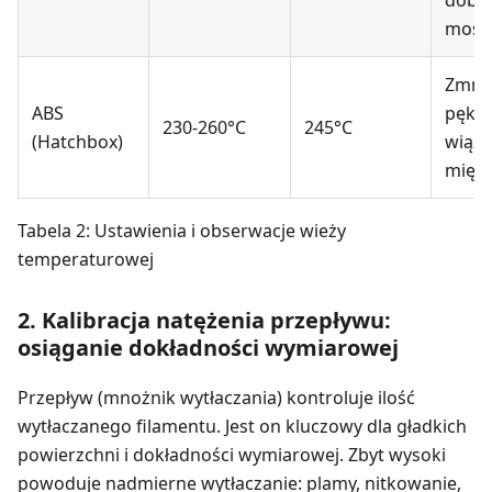
most
Zmni
ABS
pękan
230-260°C
245°C
(Hatchbox)
wiąza
międ
Tabela 2: Ustawienia i obserwacje wieży
temperaturowej
2. Kalibracja natężenia przepływu:
osiąganie dokładności wymiarowej
Przepływ (mnożnik wytłaczania) kontroluje ilość
wytłaczanego filamentu. Jest on kluczowy dla gładkich
powierzchni i dokładności wymiarowej. Zbyt wysoki
powoduje nadmierne wytłaczanie: plamy, nitkowanie,