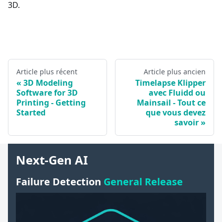
3D.
Article plus récent
Article plus ancien
3D Modeling
Timelapse Klipper
Software for 3D
avec Fluidd ou
Printing - Getting
Mainsail - Tout ce
Started
que vous devez
savoir
Next-Gen AI
Failure Detection
General Release