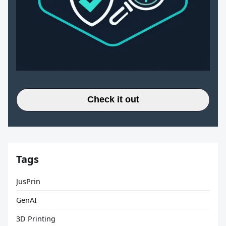
Check it out
Tags
JusPrin
GenAI
3D Printing