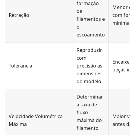
formação
Menor co
de
Retração
com form
filamentos e
mínima de
o
escoamento
Reproduzir
com
Encaixe id
Tolerância
precisão as
peças im
dimensões
do modelo
Determinar
a taxa de
fluxo
Velocidade Volumétrica
Maior vel
máxima do
Máxima
antes da 
filamento