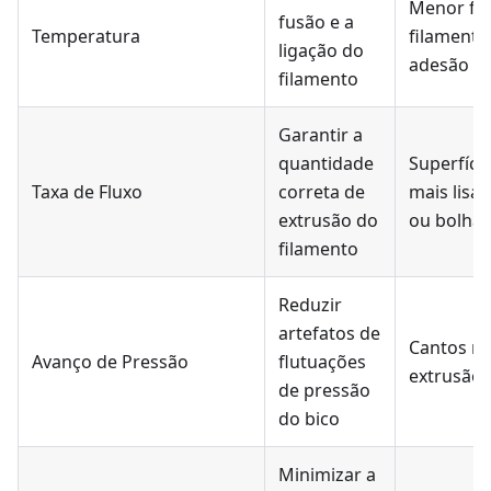
Menor fo
fusão e a
Temperatura
filamento
ligação do
adesão d
filamento
Garantir a
quantidade
Superfíci
Taxa de Fluxo
correta de
mais lisa
extrusão do
ou bolhas
filamento
Reduzir
artefatos de
Cantos ma
Avanço de Pressão
flutuações
extrusão 
de pressão
do bico
Minimizar a