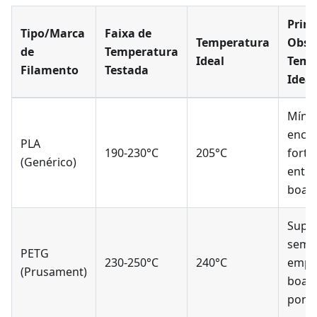
Princ
Tipo/Marca
Faixa de
Temperatura
Obse
de
Temperatura
Ideal
Temp
Filamento
Testada
Ideal
Míni
enco
PLA
190-230°C
205°C
forte
(Genérico)
entre
boas 
Superf
sem
PETG
230-250°C
240°C
empe
(Prusament)
boa l
pont