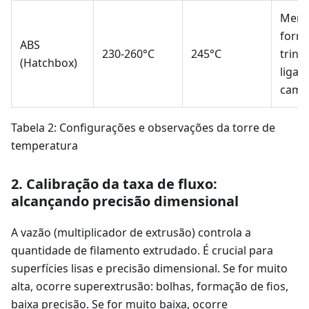
Meno
form
ABS
230-260°C
245°C
trinc
(Hatchbox)
ligaç
cama
Tabela 2: Configurações e observações da torre de
temperatura
2. Calibração da taxa de fluxo:
alcançando precisão dimensional
A vazão (multiplicador de extrusão) controla a
quantidade de filamento extrudado. É crucial para
superfícies lisas e precisão dimensional. Se for muito
alta, ocorre superextrusão: bolhas, formação de fios,
baixa precisão. Se for muito baixa, ocorre