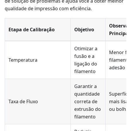
de solução de problemas e ajuda você a obter melhor
qualidade de impressão com eficiência.
Observaç
Etapa de Calibração
Objetivo
Principal
Otimizar a
Menor fo
fusão e a
Temperatura
filamento
ligação do
adesão d
filamento
Garantir a
quantidade
Superfíci
Taxa de Fluxo
correta de
mais lisa
extrusão do
ou bolhas
filamento