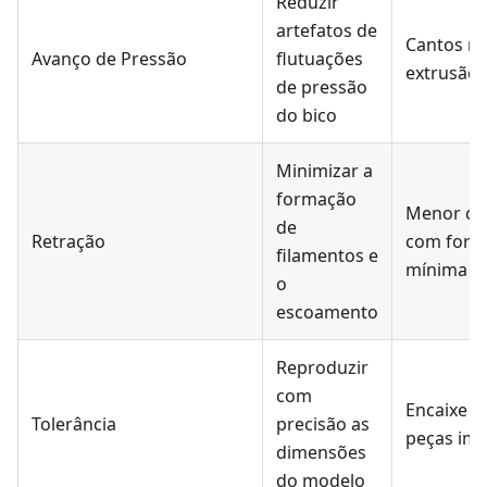
Reduzir
artefatos de
Cantos ma
Avanço de Pressão
flutuações
extrusão 
de pressão
do bico
Minimizar a
formação
Menor co
de
Retração
com form
filamentos e
mínima de
o
escoamento
Reproduzir
com
Encaixe id
Tolerância
precisão as
peças im
dimensões
do modelo