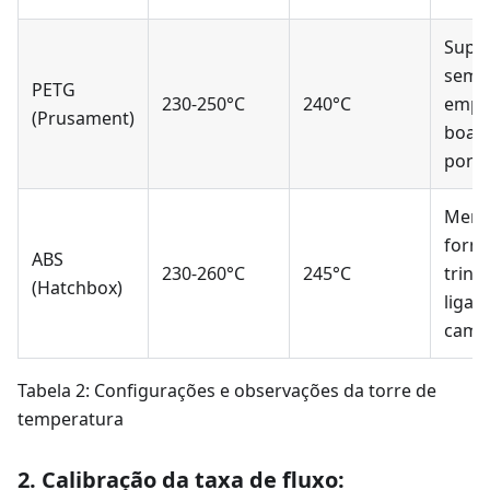
Superf
sem
PETG
230-250°C
240°C
empe
(Prusament)
boa l
pont
Meno
form
ABS
230-260°C
245°C
trinc
(Hatchbox)
ligaç
cama
Tabela 2: Configurações e observações da torre de
temperatura
2. Calibração da taxa de fluxo: