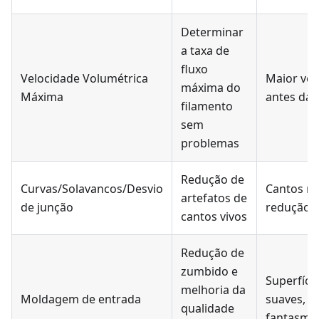
Determinar
a taxa de
fluxo
Velocidade Volumétrica
Maior vel
máxima do
Máxima
antes da 
filamento
sem
problemas
Redução de
Curvas/Solavancos/Desvio
Cantos ma
artefatos de
de junção
redução 
cantos vivos
Redução de
zumbido e
Superfíci
melhoria da
Moldagem de entrada
suaves, r
qualidade
fantasma