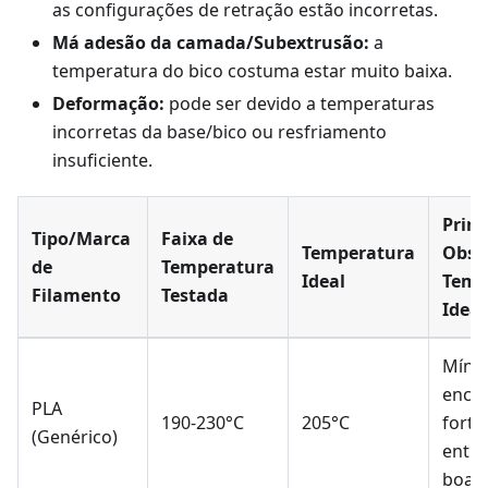
as configurações de retração estão incorretas.
Má adesão da camada/Subextrusão:
a
temperatura do bico costuma estar muito baixa.
Deformação:
pode ser devido a temperaturas
incorretas da base/bico ou resfriamento
insuficiente.
Princ
Tipo/Marca
Faixa de
Temperatura
Obse
de
Temperatura
Ideal
Temp
Filamento
Testada
Ideal
Míni
enco
PLA
190-230°C
205°C
forte
(Genérico)
entre
boas 