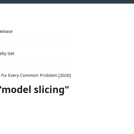
Release
ally Get
to Fix Every Common Problem [2026]
"model slicing"