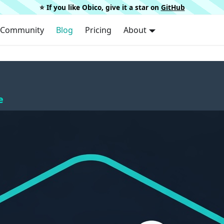
⭐️ If you like Obico, give it a star on
GitHub
Community
Blog
Pricing
About
e