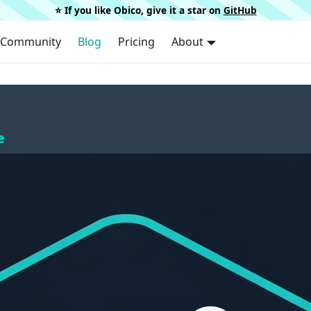
⭐️ If you like Obico, give it a star on
GitHub
Community
Blog
Pricing
About
e