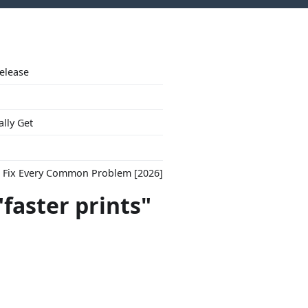
Release
ally Get
to Fix Every Common Problem [2026]
faster prints"