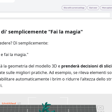
 di' semplicemente "Fai la magia"
iedere? Dì semplicemente:
e fai la magia."
rà la geometria del modello 3D e
prenderà decisioni di slic
te sulle migliori pratiche. Ad esempio, se rileva elementi sot
abilitare automaticamente i brim o ridurre l'altezza dello st
i.