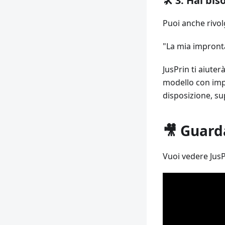
🛠️ 3. Hai b
Puoi anche rivolg
"La mia impronta
JusPrin ti aiuter
modello con impo
disposizione, sup
🎥 Guard
Vuoi vedere JusP