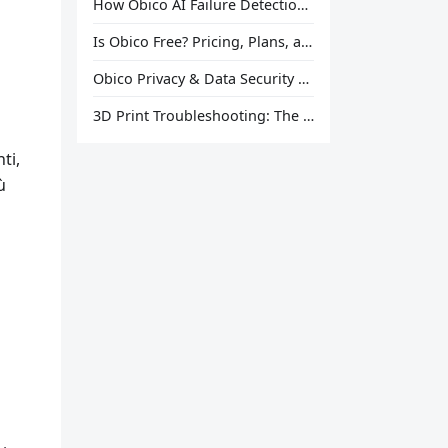
How Obico AI Failure Detection Works
Is Obico Free? Pricing, Plans, and What You Actually Get
Obico Privacy & Data Security Explained
3D Print Troubleshooting: The Ultimate Guide to Fix Every Common Problem [2026]
ti,
ù