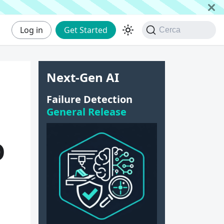
Log in
Get Started
Cerca
Next-Gen AI
Failure Detection
General Release
D