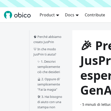
Product
Docs
Contribute
🧠 Perché abbiamo
🎉 Pr
creato JusPrin
💡 In che modo
JusPrin ti aiuta?
JusPr
✨ 1. Descrivi
semplicemente
espe
ciò che desideri
🔮 2. Oppure di'
semplicemente
GenA
"Fai la magia"
🛠️ 3. Hai bisogno
di aiuto con una
·
5 minuti di lettur
stampa non