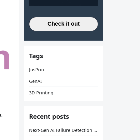
Check it out
Tags
JusPrin
GenAI
3D Printing
e.
Recent posts
Next-Gen AI Failure Detection Is Here: General Release