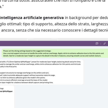
ha corna sottili: assicuratevi che non si rompano e che la
a."
intelligenza artificiale generativa
in background per ded
glio ottimali: tipo di supporto, altezza dello strato, larghezz
o ancora, senza che sia necessario conoscere i dettagli tecnic