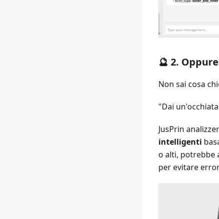
🔮 2. Oppure
Non sai cosa ch
"Dai un'occhiata 
JusPrin analizze
intelligenti
basa
o alti, potrebbe 
per evitare error