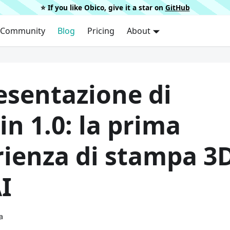
⭐️ If you like Obico, give it a star on
GitHub
Community
Blog
Pricing
About
esentazione di
in 1.0: la prima
rienza di stampa 3
I
a