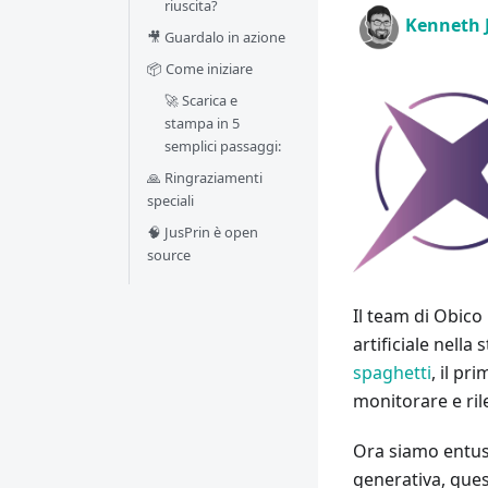
riuscita?
Kenneth 
🎥 Guardalo in azione
📦 Come iniziare
🚀 Scarica e
stampa in 5
semplici passaggi:
🙏 Ringraziamenti
speciali
🧠 JusPrin è open
source
Il team di Obico
artificiale nell
spaghetti
, il pr
monitorare e rile
Ora siamo entusia
generativa, que