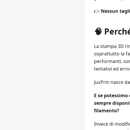
👉
Nessun tagli
🧠 Perch
La stampa 3D ri
soprattutto la fa
performanti, son
tentativi ed error
JusPrin nasce da
E se potessimo 
sempre disponib
filamento?
Invece di modifi