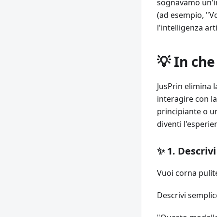
sognavamo un'int
(ad esempio, "Vo
l'intelligenza ar
💡 In che
JusPrin elimina 
interagire con l
principiante o u
diventi l'esperi
✨ 1. Descriv
Vuoi corna pulit
Descrivi semplic