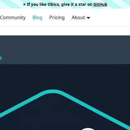
⭐️ If you like Obico, give it a star on
GitHub
Community
Blog
Pricing
About
e