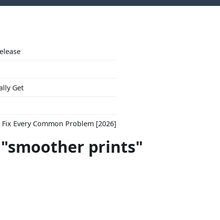
Release
ally Get
to Fix Every Common Problem [2026]
 "smoother prints"