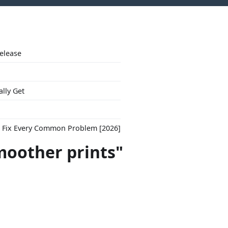
Release
ally Get
to Fix Every Common Problem [2026]
moother prints"