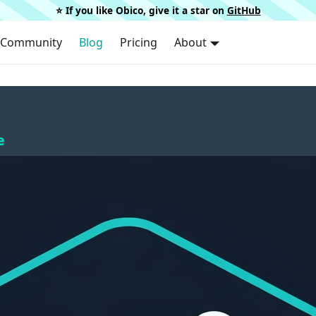
⭐️ If you like Obico, give it a star on
GitHub
Community
Blog
Pricing
About
e