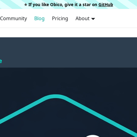
⭐️ If you like Obico, give it a star on
GitHub
Community
Blog
Pricing
About
e