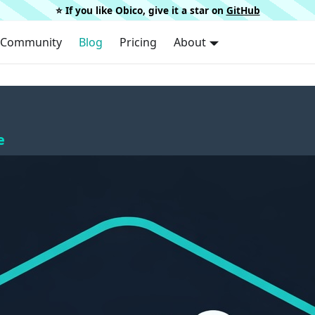
⭐️ If you like Obico, give it a star on
GitHub
Community
Blog
Pricing
About
e