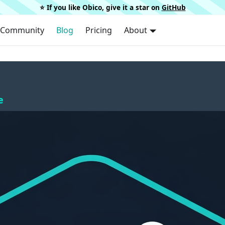
⭐️ If you like Obico, give it a star on
GitHub
Community
Blog
Pricing
About
e