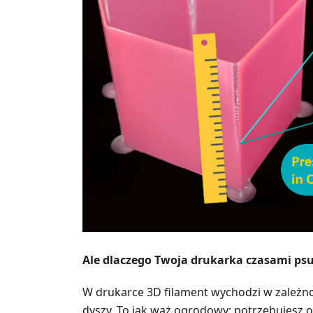
Ale dlaczego Twoja drukarka czasami psuj
W drukarce 3D filament wychodzi w zależnoś
dyszy. To jak wąż ogrodowy; potrzebujesz 