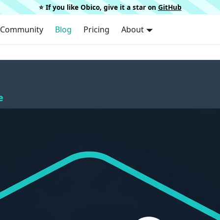
⭐️ If you like Obico, give it a star on
GitHub
Community
Blog
Pricing
About
e