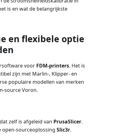
 de stroomsnelheidskalibratie in
 het is en wat de belangrijkste
e en flexibele optie
den
ersoftware voor
FDM-printers
. Het is
bel zijn met Marlin-, Klipper- en
rse populaire modellen van merken
pen-source Voron.
 dat zelf is afgeleid van
PrusaSlicer
.
 de open-sourceoplossing
Slic3r
.