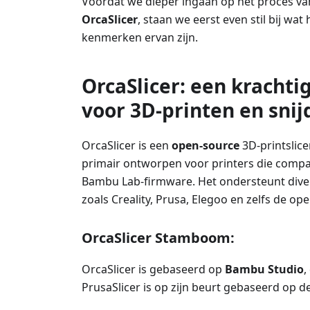
Voordat we dieper ingaan op het proces van
OrcaSlicer
, staan we eerst even stil bij wat
kenmerken ervan zijn.
OrcaSlicer: een krachtig
voor 3D-printen en snij
OrcaSlicer is een
open-source
3D-printslic
primair ontworpen voor printers die compati
Bambu Lab-firmware. Het ondersteunt dive
zoals Creality, Prusa, Elegoo en zelfs de o
OrcaSlicer Stamboom:
OrcaSlicer is gebaseerd op
Bambu Studio
,
PrusaSlicer is op zijn beurt gebaseerd op