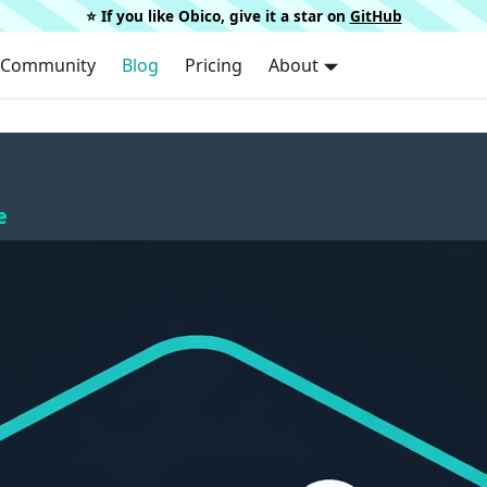
⭐️ If you like Obico, give it a star on
GitHub
Community
Blog
Pricing
About
e