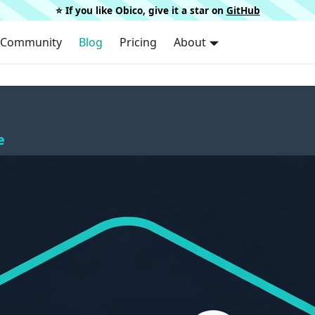
⭐️ If you like Obico, give it a star on
GitHub
Community
Blog
Pricing
About
e