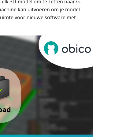
m elk 3D-model om te zetten naar G-
e machine kan uitvoeren om je model
jd ruimte voor nieuwe software met