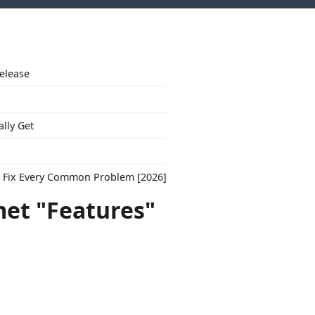
Release
ally Get
to Fix Every Common Problem [2026]
met "Features"