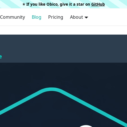
⭐️ If you like Obico, give it a star on
GitHub
Community
Blog
Pricing
About
e