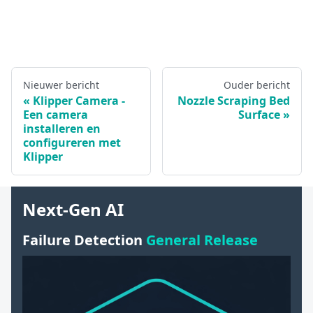
Nieuwer bericht
Ouder bericht
Klipper Camera -
Nozzle Scraping Bed
Een camera
Surface
installeren en
configureren met
Klipper
Next-Gen AI
Failure Detection
General Release