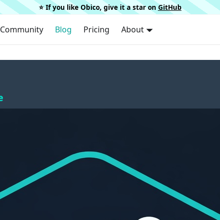
⭐️ If you like Obico, give it a star on
GitHub
Community
Blog
Pricing
About
e