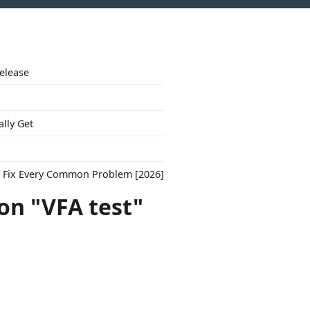
Release
ally Get
to Fix Every Common Problem [2026]
con "VFA test"