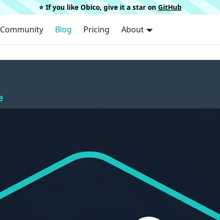
⭐️ If you like Obico, give it a star on
GitHub
Community
Blog
Pricing
About
e