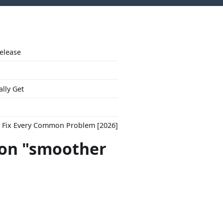
Release
ally Get
to Fix Every Common Problem [2026]
con "smoother