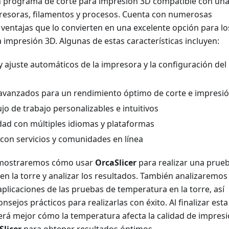
 programa de corte para impresión 3D compatible con un
resoras, filamentos y procesos. Cuenta con numerosas
y ventajas que lo convierten en una excelente opción para lo
a impresión 3D. Algunas de estas características incluyen:
y ajuste automáticos de la impresora y la configuración del
avanzados para un rendimiento óptimo de corte e impresi
lujo de trabajo personalizables e intuitivos
dad con múltiples idiomas y plataformas
 con servicios y comunidades en línea
e mostraremos cómo usar
OrcaSlicer
para realizar una prue
n la torre y analizar los resultados. También analizaremos
 aplicaciones de las pruebas de temperatura en la torre, así
sejos prácticos para realizarlas con éxito. Al finalizar esta
rá mejor cómo la temperatura afecta la calidad de impresi
Slicer
para obtener resultados óptimos.