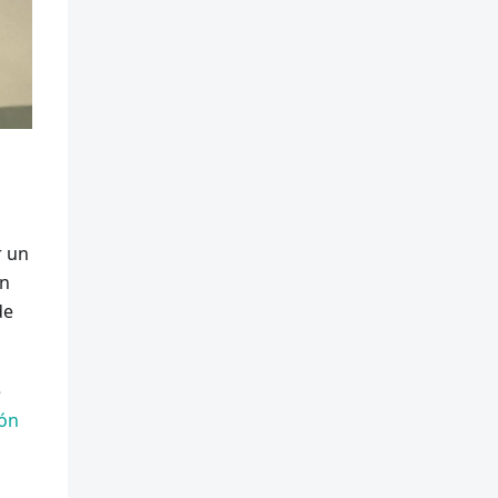
r un
un
de
e
ión