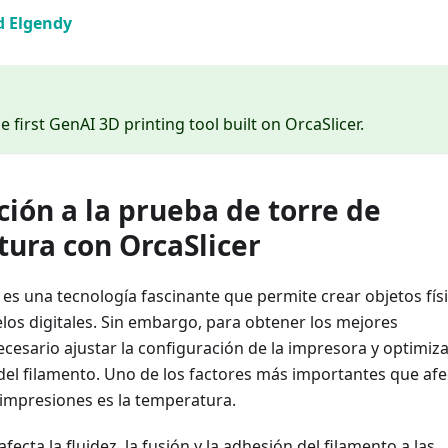
 Elgendy
he first GenAI 3D printing tool built on OrcaSlicer.
ción a la prueba de torre de
ura con OrcaSlicer
es una tecnología fascinante que permite crear objetos fís
los digitales. Sin embargo, para obtener los mejores
ecesario ajustar la configuración de la impresora y optimiz
del filamento. Uno de los factores más importantes que afe
s impresiones es la temperatura.
ecta la fluidez, la fusión y la adhesión del filamento a las