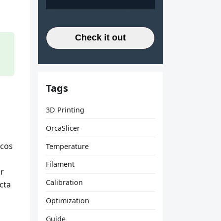
Check it out
Tags
3D Printing
OrcaSlicer
icos
Temperature
Filament
ar
Calibration
cta
Optimization
Guide