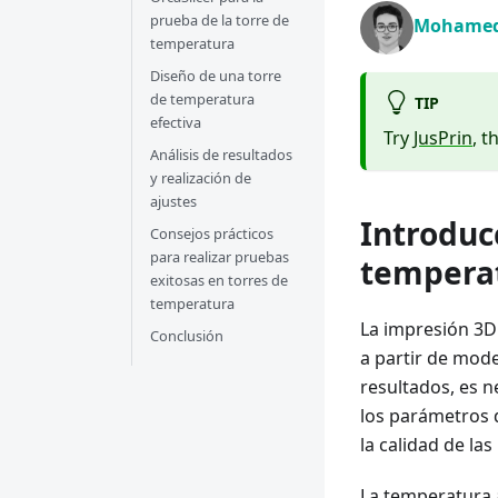
prueba de la torre de
Mohamed
temperatura
Diseño de una torre
de temperatura
TIP
efectiva
Try
JusPrin
, t
Análisis de resultados
y realización de
ajustes
Introduc
Consejos prácticos
para realizar pruebas
temperat
exitosas en torres de
temperatura
La impresión 3D 
Conclusión
a partir de mode
resultados, es n
los parámetros 
la calidad de la
La temperatura af