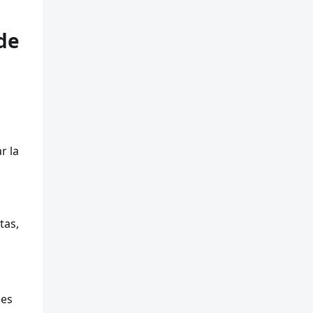
 de
r la
tas,
des