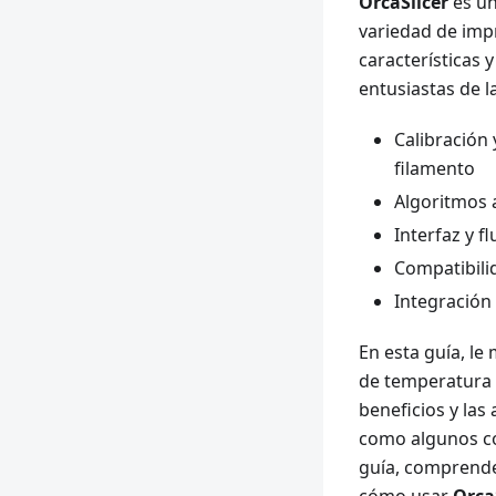
OrcaSlicer
es un
variedad de imp
características 
entusiastas de l
Calibración 
filamento
Algoritmos 
Interfaz y f
Compatibili
Integración
En esta guía, l
de temperatura e
beneficios y las
como algunos con
guía, comprende
cómo usar
Orca