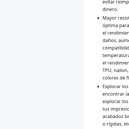
evitar reim
dinero.
Mayor resist
óptima para
el rendimien
daños, aumen
compatibilid
temperatura
el rendimie
TPU, nailon
colores de f
Explorar los
encontrar l
explorar los
tus impresio
acabados bri
o rígidas, et