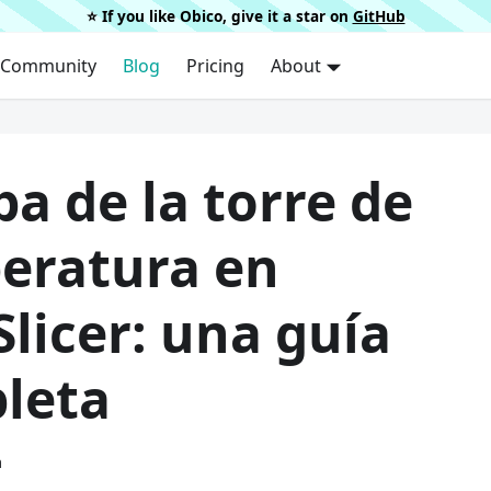
⭐️ If you like Obico, give it a star on
GitHub
Community
Blog
Pricing
About
a de la torre de
eratura en
licer: una guía
leta
a