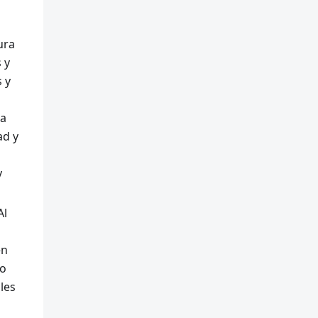
ura
 y
 y
la
ad y
y
Al
en
mo
les