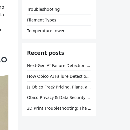
no
Troubleshooting
la
Filament Types
n
Temperature tower
Recent posts
Next-Gen AI Failure Detection Is Here: General Release
How Obico AI Failure Detection Works
Is Obico Free? Pricing, Plans, and What You Actually Get
Obico Privacy & Data Security Explained
3D Print Troubleshooting: The Ultimate Guide to Fix Every Common Problem [2026]