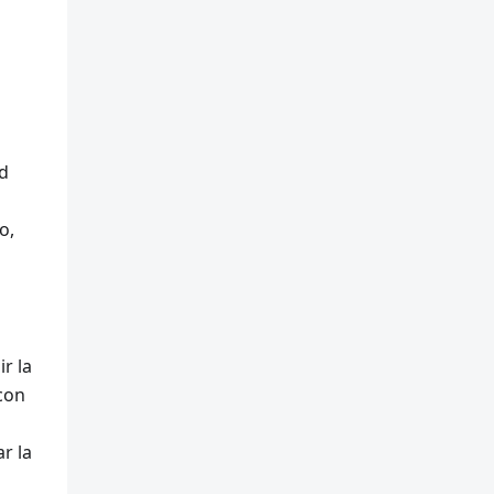
ad
o,
r la
con
r la