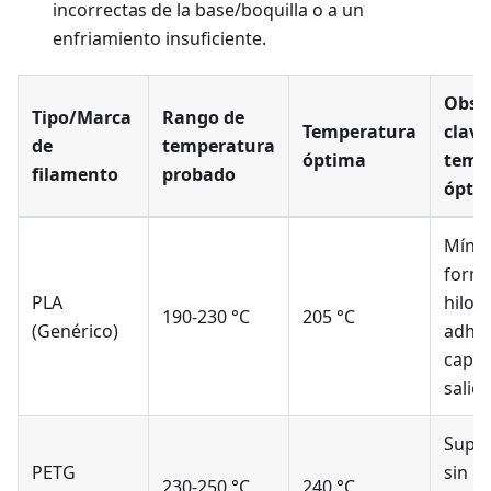
incorrectas de la base/boquilla o a un
enfriamiento insuficiente.
Obse
Tipo/Marca
Rango de
Temperatura
clave
de
temperatura
óptima
temp
filamento
probado
ópti
Míni
forma
PLA
hilos,
190-230 °C
205 °C
(Genérico)
adhes
capas
salie
Superf
PETG
sin
230-250 °C
240 °C