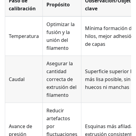
Paso de
Observación/Objetiv
Propósito
calibración
clave
Optimizar la
Mínima formación de
fusión y la
Temperatura
hilos, mejor adhesión
unión del
de capas
filamento
Asegurar la
cantidad
Superficie superior lo
Caudal
correcta de
más lisa posible, sin
extrusión del
huecos ni manchas
filamento
Reducir
artefactos
Avance de
por
Esquinas más afiladas
presión
fluctuaciones
extrusión consistente