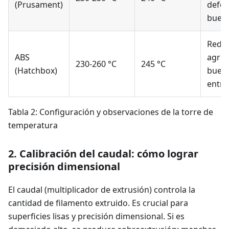
(Prusament)
defor
buen
Reduc
ABS
agrie
230-260 °C
245 °C
(Hatchbox)
buen
entre
Tabla 2: Configuración y observaciones de la torre de
temperatura
2. Calibración del caudal: cómo lograr
precisión dimensional
El caudal (multiplicador de extrusión) controla la
cantidad de filamento extruido. Es crucial para
superficies lisas y precisión dimensional. Si es