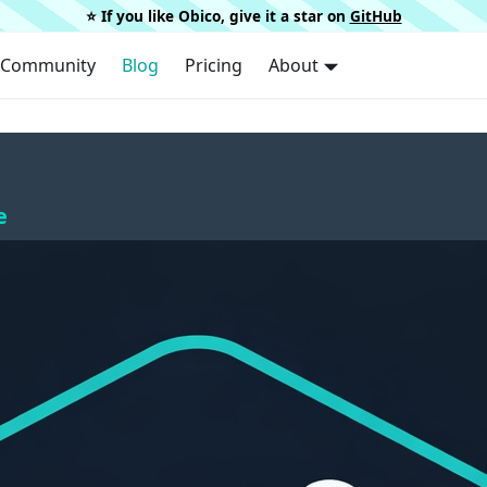
⭐️ If you like Obico, give it a star on
GitHub
Community
Blog
Pricing
About
e