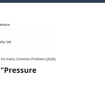
Release
ally Get
to Fix Every Common Problem [2026]
 "Pressure