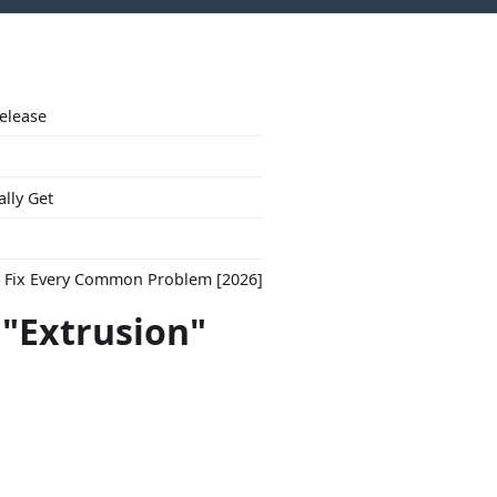
Release
ally Get
to Fix Every Common Problem [2026]
 "Extrusion"