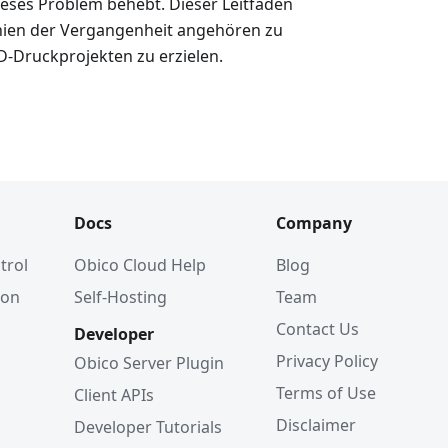
ieses Problem behebt. Dieser Leitfaden
Linien der Vergangenheit angehören zu
D-Druckprojekten zu erzielen.
Docs
Company
trol
Obico Cloud Help
Blog
ion
Self-Hosting
Team
Contact Us
Developer
Privacy Policy
Obico Server Plugin
Terms of Use
Client APIs
Disclaimer
Developer Tutorials