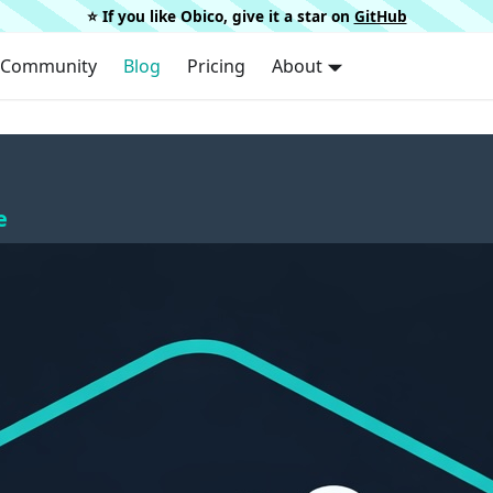
⭐️ If you like Obico, give it a star on
GitHub
Community
Blog
Pricing
About
e