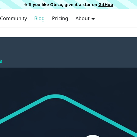
⭐️ If you like Obico, give it a star on
GitHub
Community
Blog
Pricing
About
e