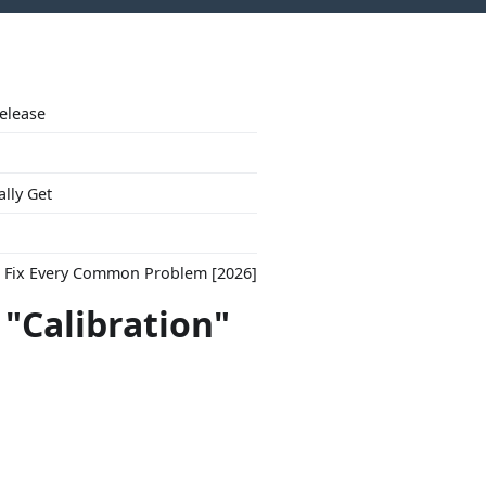
Release
ally Get
to Fix Every Common Problem [2026]
 "Calibration"