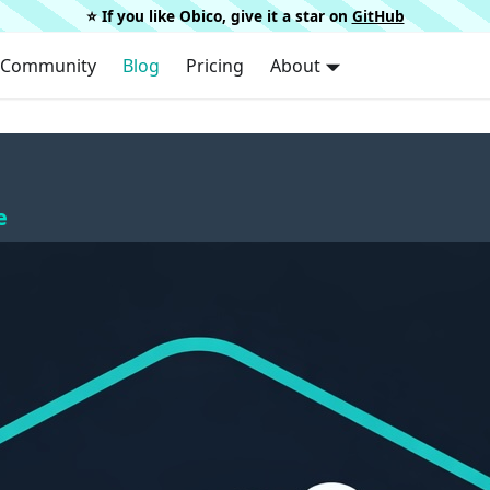
⭐️ If you like Obico, give it a star on
GitHub
Community
Blog
Pricing
About
e