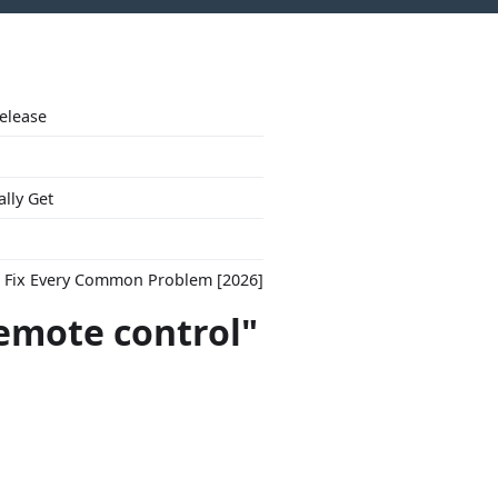
Release
ally Get
to Fix Every Common Problem [2026]
emote control"