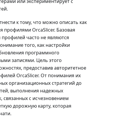
нтерами или экспериментирует с
тей.
нести к тому, что можно описать как
 профилями OrcaSlicer. Базовая
я профилей часто не являются
онимание того, как настройки
 обновления программного
ными записями. Цель этого
ожностях, предоставив авторитетное
илей OrcaSlicer. От понимания их
ных организационных стратегий до
итей, выполнения надежных
к, связанных с исчезновением
еткую дорожную карту, которая
чати.