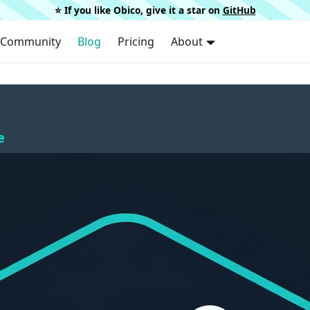
⭐️ If you like Obico, give it a star on
GitHub
Community
Blog
Pricing
About
e