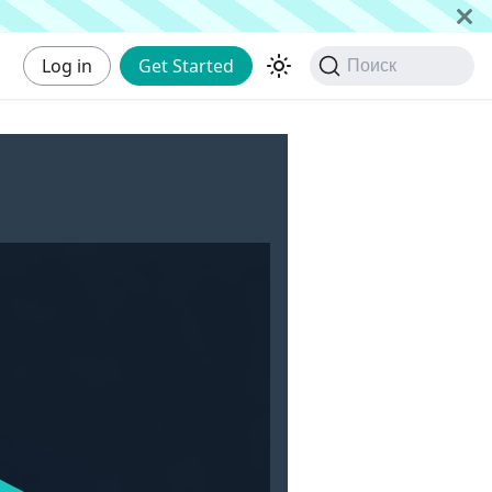
Log in
Get Started
Поиск