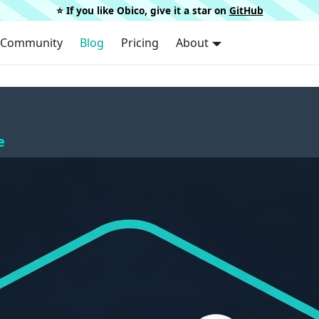
⭐️ If you like Obico, give it a star on
GitHub
Community
Blog
Pricing
About
e