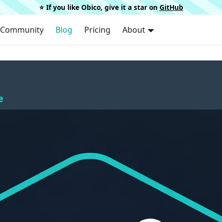
⭐️ If you like Obico, give it a star on
GitHub
Community
Blog
Pricing
About
e