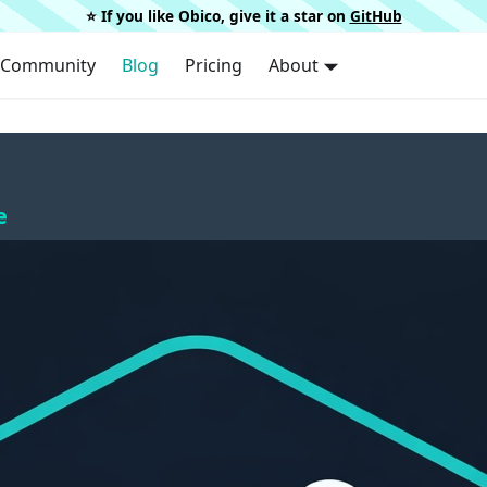
⭐️ If you like Obico, give it a star on
GitHub
Community
Blog
Pricing
About
e