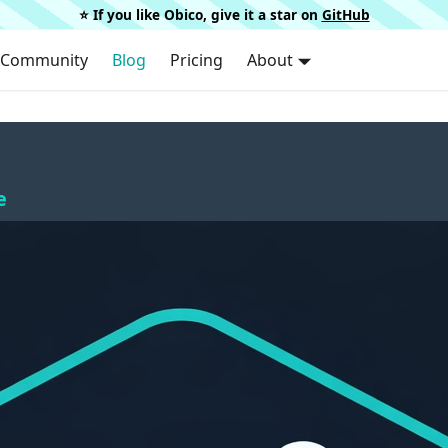
⭐️ If you like Obico, give it a star on
GitHub
Community
Blog
Pricing
About
e