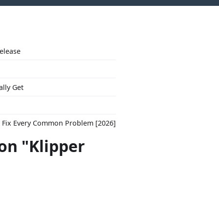
Release
ally Get
to Fix Every Common Problem [2026]
con "Klipper