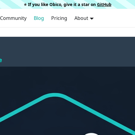
⭐️ If you like Obico, give it a star on
GitHub
Community
Blog
Pricing
About
e