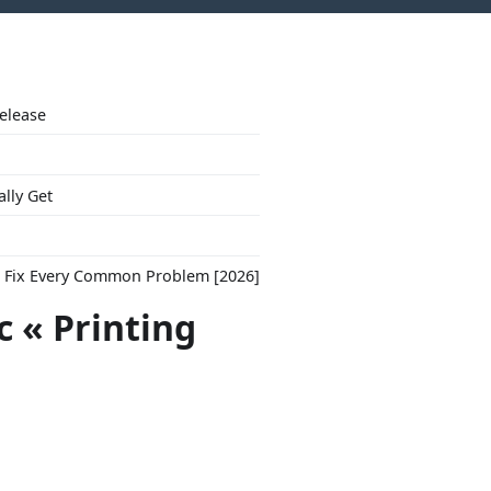
Release
ally Get
to Fix Every Common Problem [2026]
c « Printing