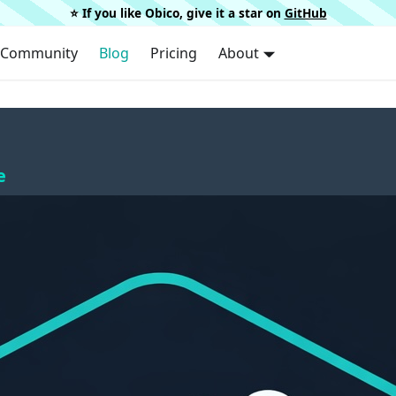
⭐️ If you like Obico, give it a star on
GitHub
Community
Blog
Pricing
About
e