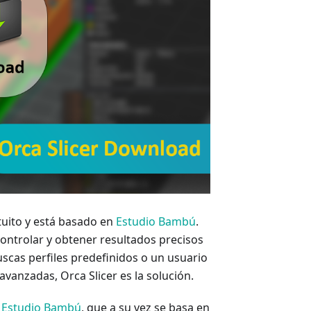
atuito y está basado en
Estudio Bambú
.
controlar y obtener resultados precisos
uscas perfiles predefinidos o un usuario
anzadas, Orca Slicer es la solución.
e
Estudio Bambú
, que a su vez se basa en