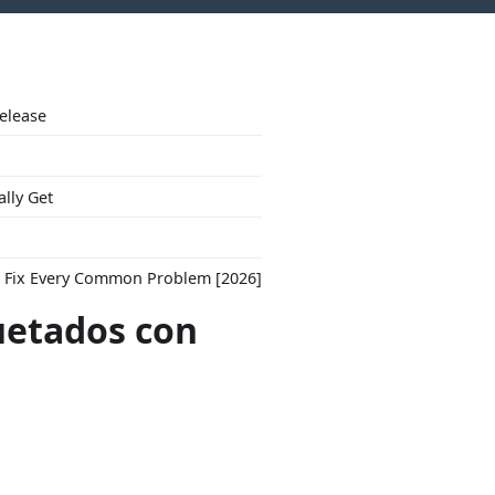
Release
ally Get
to Fix Every Common Problem [2026]
uetados con