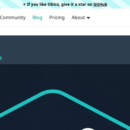
⭐️ If you like Obico, give it a star on
GitHub
Community
Blog
Pricing
About
e