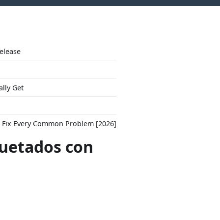
Release
ally Get
to Fix Every Common Problem [2026]
quetados con