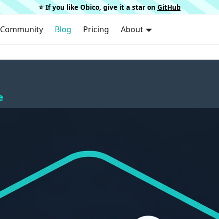
⭐️ If you like Obico, give it a star on
GitHub
Community
Blog
Pricing
About
e