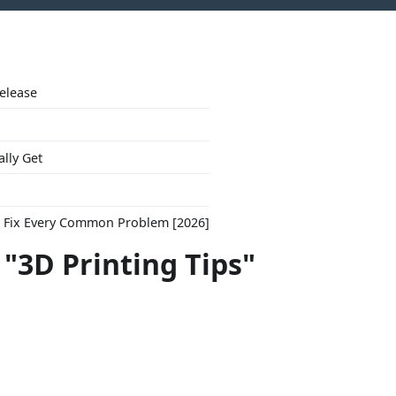
Release
ally Get
to Fix Every Common Problem [2026]
 "3D Printing Tips"